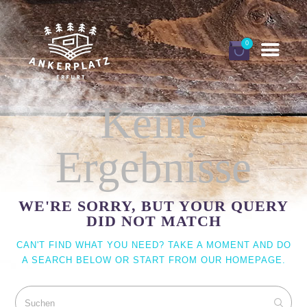
0
Keine
DEINE ANKERPLÄTZE
Ergebnisse
BUCHEN
GUTSCHEINE
WE'RE SORRY, BUT YOUR QUERY
DID NOT MATCH
INFORMATIONEN
CAN'T FIND WHAT YOU NEED? TAKE A MOMENT AND DO
FINNHÜTTEN URLAUB
A SEARCH BELOW OR START FROM
OUR HOMEPAGE
.
MEIN KONTO