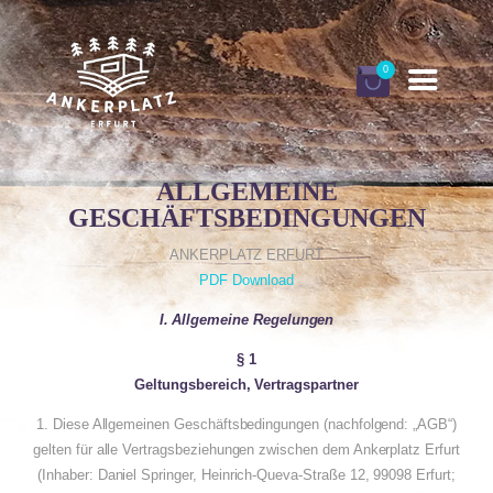
0
ALLGEMEINE
GESCHÄFTSBEDINGUNGEN
DEINE ANKERPLÄTZE
ANKERPLATZ ERFURT
BUCHEN
PDF Download
GUTSCHEINE
I. Allgemeine Regelungen
INFORMATIONEN
§ 1
Geltungsbereich, Vertragspartner
FINNHÜTTEN URLAUB
1. Diese Allgemeinen Geschäftsbedingungen (nachfolgend: „AGB“)
MEIN KONTO
gelten für alle Vertragsbeziehungen zwischen dem Ankerplatz Erfurt
(Inhaber: Daniel Springer, Heinrich-Queva-Straße 12, 99098 Erfurt;