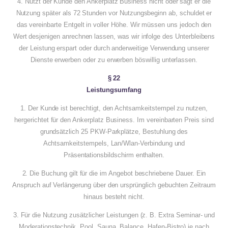
4. Nutzt der Kunde den Ankerplatz Business nicht oder sagt er die
Nutzung später als 72 Stunden vor Nutzungsbeginn ab, schuldet er
das vereinbarte Entgelt in voller Höhe. Wir müssen uns jedoch den
Wert desjenigen anrechnen lassen, was wir infolge des Unterbleibens
der Leistung erspart oder durch anderweitige Verwendung unserer
Dienste erwerben oder zu erwerben böswillig unterlassen.
§ 22
Leistungsumfang
1. Der Kunde ist berechtigt, den Achtsamkeitstempel zu nutzen,
hergerichtet für den Ankerplatz Business. Im vereinbarten Preis sind
grundsätzlich 25 PKW-Parkplätze, Bestuhlung des
Achtsamkeitstempels, Lan/Wlan-Verbindung und
Präsentationsbildschirm enthalten.
2. Die Buchung gilt für die im Angebot beschriebene Dauer. Ein
Anspruch auf Verlängerung über den ursprünglich gebuchten Zeitraum
hinaus besteht nicht.
3. Für die Nutzung zusätzlicher Leistungen (z. B. Extra Seminar- und
Moderationstechnik, Pool, Sauna, Balance, Hafen-Bistro) je nach