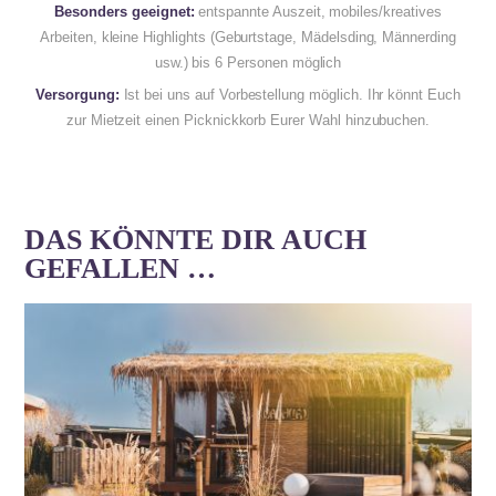
Besonders geeignet:
entspannte Auszeit, mobiles/kreatives
Arbeiten, kleine Highlights (Geburtstage, Mädelsding, Männerding
usw.) bis 6 Personen möglich
Versorgung:
Ist bei uns auf Vorbestellung möglich. Ihr könnt Euch
zur Mietzeit einen Picknickkorb Eurer Wahl hinzubuchen.
DAS KÖNNTE DIR AUCH
GEFALLEN …