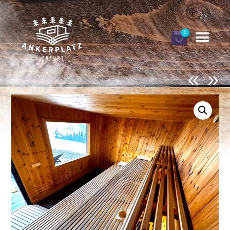
0
«
»
DEINE ANKERPLÄTZE
BUCHEN
GUTSCHEINE
INFORMATIONEN
FINNHÜTTEN URLAUB
MEIN KONTO