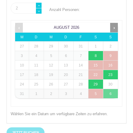
+
-
Anzahl Personen:
AUGUST
2026
M
D
M
D
F
S
S
27
28
29
30
31
1
2
3
4
5
6
7
8
9
10
11
12
13
14
15
16
17
18
19
20
21
22
23
24
25
26
27
28
29
30
31
1
2
3
4
5
6
Wählen Sie ein Datum um verfügbare Zeiten zu erfahren.
JETZT BUCHEN