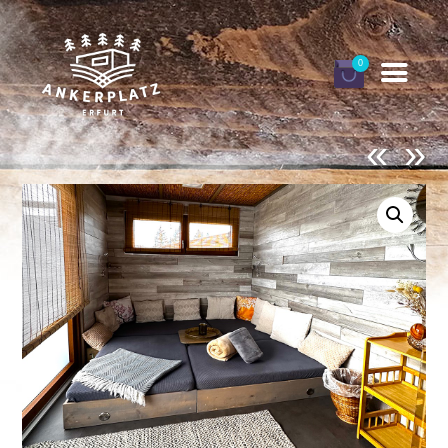
0
«
»
DEINE ANKERPLÄTZE
BUCHEN
GUTSCHEINE
INFORMATIONEN
FINNHÜTTEN URLAUB
MEIN KONTO