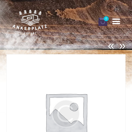
0
«
»
DEINE ANKERPLÄTZE
BUCHEN
GUTSCHEINE
INFORMATIONEN
FINNHÜTTEN URLAUB
MEIN KONTO