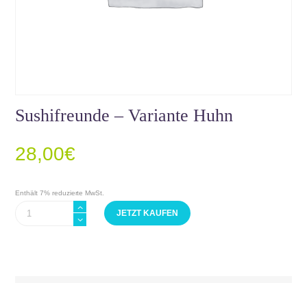
Sushifreunde – Variante Huhn
28,00
€
Enthält 7% reduzierte MwSt.
Sushifreunde
JETZT KAUFEN
–
Variante
Huhn
Menge