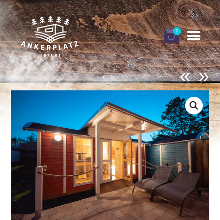
0
«
»
DEINE ANKERPLÄTZE
BUCHEN
GUTSCHEINE
INFORMATIONEN
FINNHÜTTEN URLAUB
MEIN KONTO