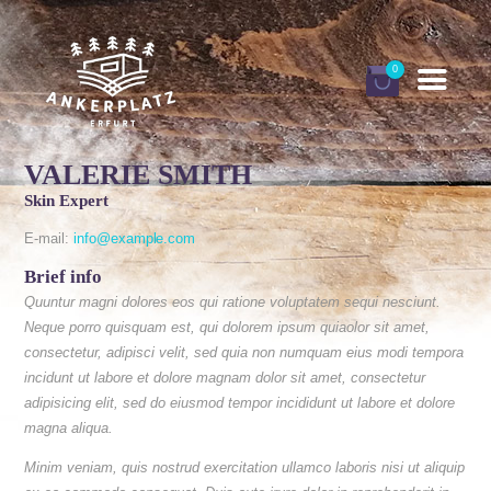
0
VALERIE SMITH
Skin Expert
DEINE ANKERPLÄTZE
E-mail:
info@example.com
Brief info
BUCHEN
Quuntur magni dolores eos qui ratione voluptatem sequi nesciunt.
GUTSCHEINE
Neque porro quisquam est, qui dolorem ipsum quiaolor sit amet,
consectetur, adipisci velit, sed quia non numquam eius modi tempora
INFORMATIONEN
incidunt ut labore et dolore magnam dolor sit amet, consectetur
FINNHÜTTEN URLAUB
adipisicing elit, sed do eiusmod tempor incididunt ut labore et dolore
magna aliqua.
MEIN KONTO
Minim veniam, quis nostrud exercitation ullamco laboris nisi ut aliquip