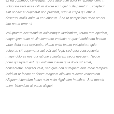
ex ea commodo consequat. Duis aute irure dolor in reprehenderit in
voluptate velit esse cillum dolore eu fugiat nulla pariatur. Excepteur
sint occaecat cupidatat non proident, sunt in culpa qui officia
deserunt mollit anim id est laborum. Sed ut perspiciatis unde omnis
iste natus error sit.
Voluptatem accusantium doloremque laudantium, totam rem aperiam,
eaque ipsa quae ab illo inventore veritatis et quasi architecto beatae
vitae dicta sunt explicabo. Nemo enim ipsam voluptatem quia
voluptas sit aspernatur aut odit aut fugit, sed quia consequuntur
magni dolores eos qui ratione voluptatem sequi nesciunt. Neque
porro quisquam est, qui dolorem ipsum quia dolor sit amet,
consectetur, adipisci velit, sed quia non numquam eius modi tempora
incidunt ut labore et dolore magnam aliquam quaerat voluptatem.
Aliquam bibendum lacus quis nulla dignissim faucibus. Sed mauris
enim, bibendum at purus aliquet.